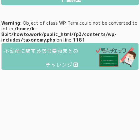
Warning
: Object of class WP_Term could not be converted to
int in
/home/k-
8bit/howto.work/public_html/fp3/contents/wp-
includes/taxonomy.php
on line
1181
不動産に関する法令要点まとめ