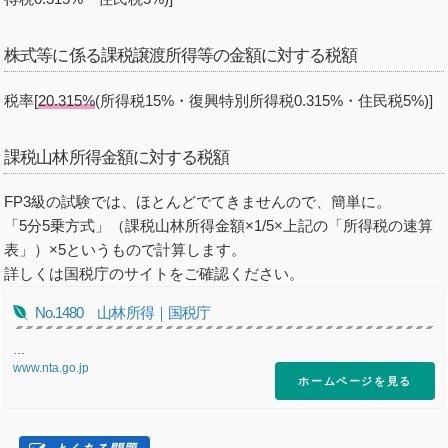
株式等に係る課税譲渡所得等の金額に対する税額
税率[
20.315%
(所得税15%・復興特別所得税0.315%・住民税5%)]
課税山林所得金額に対する税額
FP3級の試験では、ほとんどでてきませんので、簡単に。
「5分5乗方式」（課税山林所得金額×1/5×上記の「所得税の速算
表」）×5というもので計算します。
詳しくは国税庁のサイトをご確認ください。
No.1480 山林所得｜国税庁
…
www.nta.go.jp
ホームページを見る