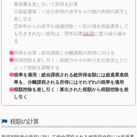
要経費を差し引いて所得を計算
①損益通算：一定の所得の赤字をその他の所得の黒字と
差し引き
②前年からの赤字を繰越控除：一定の場合損益通算して
も引ききれない損失は、翌年以降
3年間
に渡り繰り越せ
る
所得を合算：総合課税と分離課税の所得に分ける
所得控除を差し引く：担税力やその年の支出状況などに
よって税額を調整する
税率を適用：総合課税される総所得金額には超過累進税
率を、分離課税される所得にはそれぞれの税率を適用
税額控除を差し引く：算出された税額から税額控除を差
し引く
税額の計算
所得控除後の所得に対して
総合課税
される総所得金額には
超過累