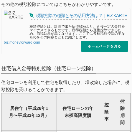
その他の税額控除についてはこちらがわかりやすいです。
税額控除の種類とその活用方法は？｜BIZ KARTE
税額控除とは、計算で出た所得税額より、直接一定の金額を
マイナスできるものです。所得税額から直接控除できるた
め、節税効果が高くなります。ここでは各種税額控除の主な
ものをその内容とともに紹介します。…
biz.moneyforward.com
ホームページを見る
住宅借入金等特別控除（住宅ローン控除）
住宅ローンを利用して住宅を取得したり、増改築した場合に、税
額控除を受けることができます。
控
控
居住年（平成26年1
住宅ローンの年
除
除
月〜平成33年12月）
末残高限度額
期
率
間