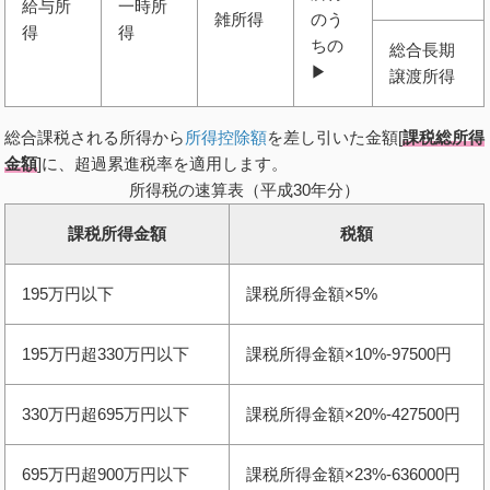
給与所
一時所
雑所得
のう
得
得
ちの
総合長期
▶︎
譲渡所得
総合課税される所得から
所得控除額
を差し引いた金額[
課税総所得
金額
]に、超過累進税率を適用します。
所得税の速算表（平成30年分）
課税所得金額
税額
195万円以下
課税所得金額×5%
195万円超330万円以下
課税所得金額×10%-97500円
330万円超695万円以下
課税所得金額×20%-427500円
695万円超900万円以下
課税所得金額×23%-636000円