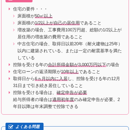
住宅の要件・・・
床面積が
50㎡以上
床面積の
1/2以上が自己の居住用
であること
増改築の場合、工事費用100万円超、総額の1/2以上が
居住用の増改築の費用であること
中古住宅の場合、取得日以前20年（耐火建物は25年）
以内に建築されている、または一定の耐震基準を満た
している
控除を受ける年の
合計所得金額が3,000万円以下
の場合
住宅ローンの返済期限が
10年以上
であること
取得日から
6ヵ月以内に入居
し、控除を受ける年の12月
31日まで引き続き居住していること
控除を受ける場合は、
確定申告が必要
給与所得者の場合は
適用初年度
のみ確定申告が必要。2
年目以降は年末調整で控除できる