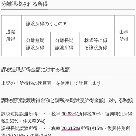
分離課税される所得
譲渡所得のうちの▼
退職
山林
所得
所得
分離短期
分離長期
株式等に係
譲渡所得
譲渡所得
る譲渡所得
課税退職所得金額に対する税額
上記の「所得税の速算表」を使用して計算します。
課税短期譲渡所得金額と課税長期譲渡所得金額に対する税額
課税短期譲渡所得・・・税率[
30.63%
(所得税30%・復興特別所得
税0.63%・住民税9%)]
課税長期譲渡所得・・・税率[
20.315%
(所得税15%・復興特別所
得税0.315%・住民税5%)]