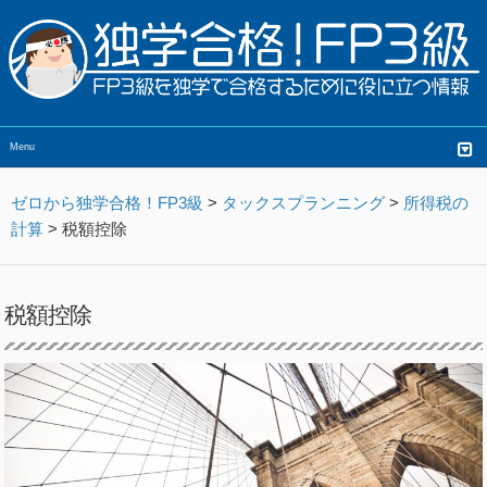
Menu
ゼロから独学合格！FP3級
>
タックスプランニング
>
所得税の
計算
>
税額控除
税額控除